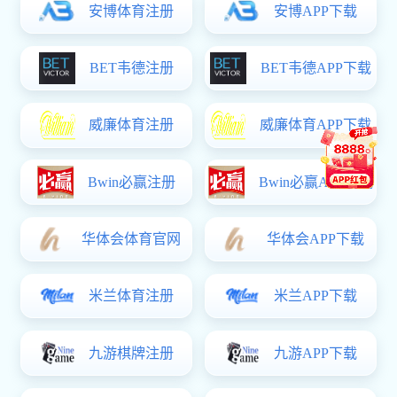
作曲家H. Lachenmann、 E. Karkoschka、 R. Hempel、
A. Hoelszky等人学习，2000年以优异成绩毕业。1999
年4 月至2002年9月,曾任教于德国罗斯托克音乐学院。
自2002年9月起，应聘于足彩胜平负作曲博鱼体育电竞
游戏,今日排列三推荐号码，教授作曲及现代音乐作曲
技术理论课。在国内及国外学习和工作期间，数量众
多的作品在世界比较重要的音乐爱游戏赞助意甲上演
出、并多次在国际国内作曲比赛中获奖及出版。
竞彩足球胜平负玩法详细解析与最新开奖结果_比赛_
马洛卡_用户
Copyright ? 足彩胜平负 京公网安备：110402430091 | 京ICP备：13044071