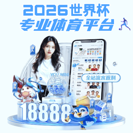
English Version
Email
图书馆
足彩胜平负
国音概况
机构设置
招生就业
国音师资
合作交流
足彩胜平
E
负园服务
切
Introduction
Department
Enrollment&
Faculty
Cooperation
换
employment
Service
导
航
国音师资
Faculty
师资概况
教学名师
博士生导师
特聘教授
师资队伍