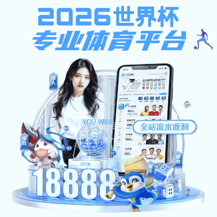
师资概况
English Version
Email
图书馆
足彩胜平负
教学名师
特聘教授
师资队伍
国音概况
机构设置
招生就业
国音师资
合作交流
足彩胜平
E
负园服务
切
Introduction
Department
Enrollment&
Faculty
Cooperation
换
employment
Service
导
航
师资概况
F
ACULTY