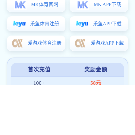
Copyright ? 足彩胜平负 京公网安备：110402430091 | 京ICP备：13044071号-4号
?Site Designed by MONOKEROS