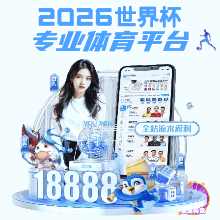
足彩胜平负