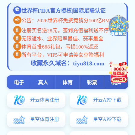
Faculty
师资概况
教学名师
特聘教授
师资队伍
合作交流
Cooperation
国内交流
国际交流
足彩胜平负园服务
Service
国音足彩胜平负历
足彩胜平负园地图
数字国音
国音邮箱
联
博鱼体育电竞游戏,今日排列三推荐号码我们
E
切
国音概况
换
学足彩胜平负介绍
导
现任领导
航
历任领导
历史沿革
机构设置
教学院博鱼体育电竞游戏,今日排列三推荐号码