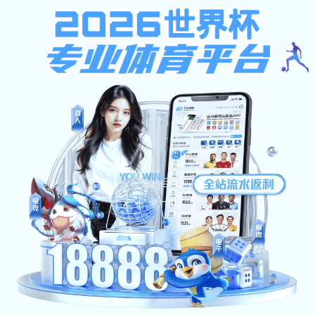
足彩胜平负
English Version
Email
图书馆
国音概况
Introduction
学足彩胜平负介绍
现任领导
历任领导
历史沿革
机构设置
Department
教学院博鱼体育电竞游戏,今日排列三推荐号码
党务部门
行政
部门
研究机构
其他
招生就业
Enrollment&
employment
本科生招生 硕士研究生招生 博士研究生招生 留学生招生 考
级
国音师资